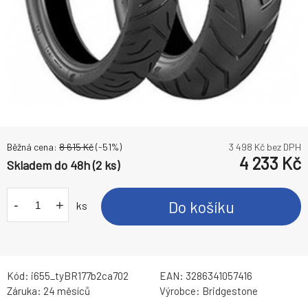
Běžná cena:
8 615
Kč
(-
51
%)
3 498
Kč bez DPH
4 233
Kč
Skladem do 48h (2 ks)
-
+
Do košíku
ks
Kód:
i655_tyBR177b2ca702
EAN:
3286341057416
Záruka:
24 měsíců
Výrobce:
Bridgestone