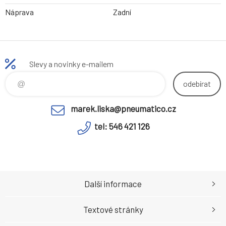
Náprava
Zadní
Slevy a novinky e-mailem
odebírat
marek.liska@pneumatico.cz
tel: 546 421 126
Další informace
Textové stránky