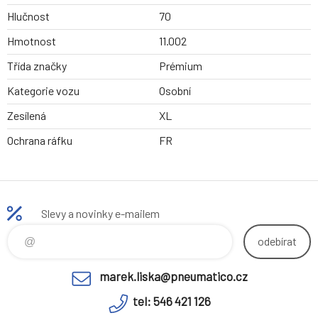
Hlučnost
70
Hmotnost
11.002
Třída značky
Prémium
Kategorie vozu
Osobní
Zesílená
XL
Ochrana ráfku
FR
Slevy a novinky e-mailem
odebírat
marek.liska@pneumatico.cz
tel: 546 421 126