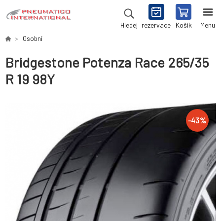
rezervace
Košík
Menu
Hledej
Osobní
Bridgestone Potenza Race 265/35
R 19 98Y
-
43
%