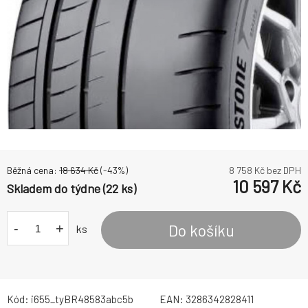
Běžná cena:
18 634
Kč
(-
43
%)
8 758
Kč bez DPH
10 597
Kč
Skladem do týdne (22 ks)
-
+
Do košíku
ks
Kód:
i655_tyBR48583abc5b
EAN:
3286342828411