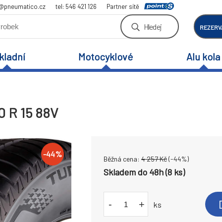
a@pneumatico.cz
tel: 546 421 126
Partner sítě
Hledej
REZERV
kladní
Motocyklové
Alu kola
0 R 15 88V
-
44
%
Běžná cena:
4 257
Kč
(-
44
%)
Skladem do 48h (8 ks)
-
+
ks