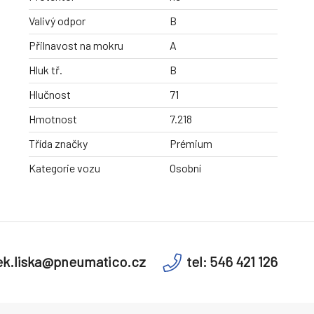
Valivý odpor
B
Přilnavost na mokru
A
Hluk tř.
B
Hlučnost
71
Hmotnost
7.218
Třída značky
Prémium
Kategorie vozu
Osobní
k.liska@pneumatico.cz
tel: 546 421 126