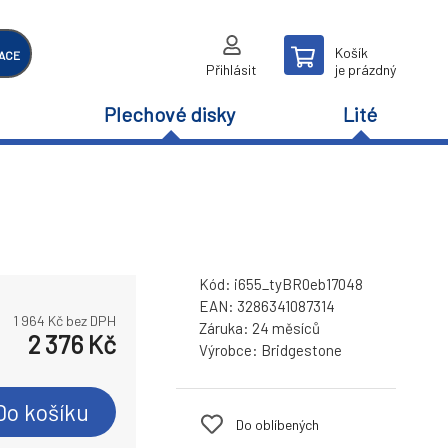
Košík
ACE
Přihlásit
je prázdný
Plechové disky
Lité
Kód:
i655_tyBR0eb17048
EAN:
3286341087314
1 964
Kč bez DPH
Záruka:
24 měsíců
2 376
Kč
Výrobce:
Bridgestone
Do košíku
Do oblíbených