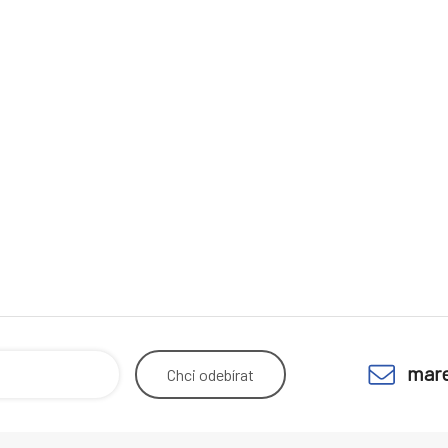
mare
Chci
odebírat