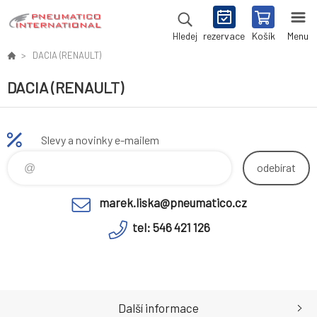
rezervace
Košík
Menu
Hledej
DACIA (RENAULT)
DACIA (RENAULT)
Slevy a novinky e-mailem
odebírat
marek.liska@pneumatico.cz
tel: 546 421 126
Další informace