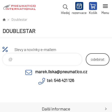
rezervace
Košík
Menu
Hledej
Doublestar
DOUBLESTAR
Slevy a novinky e-mailem
odebírat
marek.liska@pneumatico.cz
tel: 546 421 126
Další informace