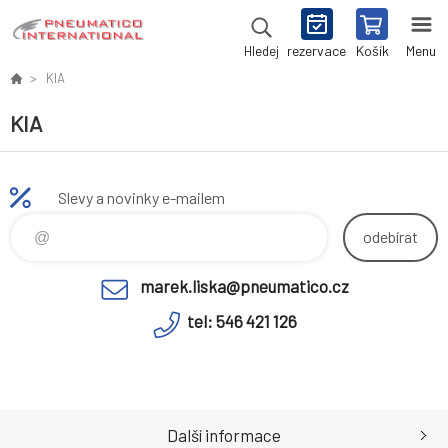
rezervace
Košík
Menu
Hledej
KIA
KIA
Slevy a novinky e-mailem
odebírat
marek.liska@pneumatico.cz
tel: 546 421 126
Další informace