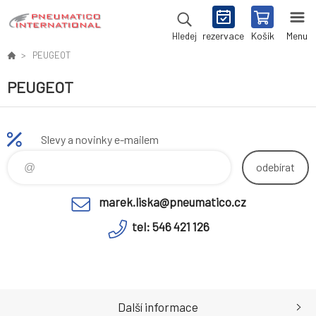
rezervace
Košík
Menu
Hledej
PEUGEOT
PEUGEOT
Slevy a novinky e-mailem
odebírat
marek.liska@pneumatico.cz
tel: 546 421 126
Další informace