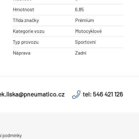
Hmotnost
6.85
Třída značky
Prémium
Kategorie vozu
Motocyklové
Typ provozu
Sportovní
Náprava
Zadní
k.liska@pneumatico.cz
tel: 546 421 126
í podmínky