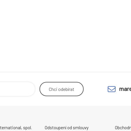
mare
Chci
odebírat
ernational, spol.
Odstoupení od smlouvy
Obchodn