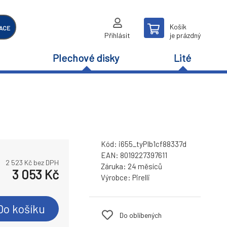
Košík
ACE
Přihlásit
je prázdný
Plechové disky
Lité
Kód:
i655_tyPIb1cf88337d
EAN:
8019227397611
2 523
Kč bez DPH
Záruka:
24 měsíců
3 053
Kč
Výrobce:
Pirelli
Do košíku
Do oblíbených