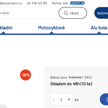
a@pneumatico.cz
tel: 546 421 126
Partner sítě
Hledej
REZERV
kladní
Motocyklové
Alu kola
-
39
%
Běžná cena:
5 040
Kč
(-
39
%)
Skladem do 48h (10 ks)
-
+
ks