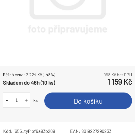
Běžná cena:
2 224
Kč
(-
48
%)
958
Kč bez DPH
1 159
Kč
Skladem do 48h (10 ks)
-
+
Do košíku
ks
Kód:
i655_tyPIbf6a83b208
EAN:
8019227290233