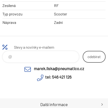
Zesílená
RF
Typ provozu
Scooter
Náprava
Zadní
Slevy a novinky e-mailem
odebírat
marek.liska@pneumatico.cz
tel: 546 421 126
Další informace