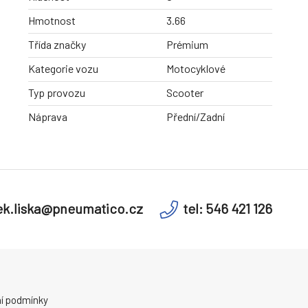
Hmotnost
3.66
Třída značky
Prémium
Kategorie vozu
Motocyklové
Typ provozu
Scooter
Náprava
Přední/Zadní
k.liska@pneumatico.cz
tel: 546 421 126
í podmínky