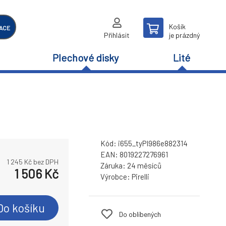
Košík
ACE
Přihlásit
je prázdný
Plechové disky
Lité
Kód:
i655_tyPI986e882314
EAN:
8019227276961
1 245
Kč bez DPH
Záruka:
24 měsíců
1 506
Kč
Výrobce:
Pirelli
Do košíku
Do oblíbených