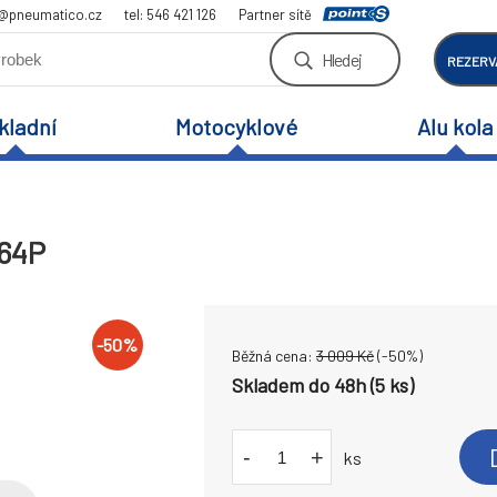
a@pneumatico.cz
tel: 546 421 126
Partner sítě
Hledej
REZERV
kladní
Motocyklové
Alu kola
 64P
-
50
%
Běžná cena:
3 009
Kč
(-
50
%)
Skladem do 48h (5 ks)
-
+
ks