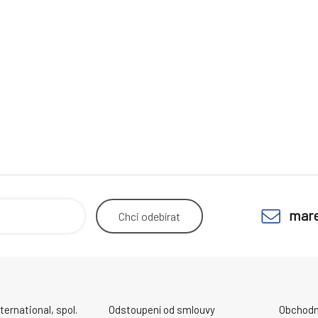
mare
Chci
odebírat
ernational, spol.
Odstoupení od smlouvy
Obchodn