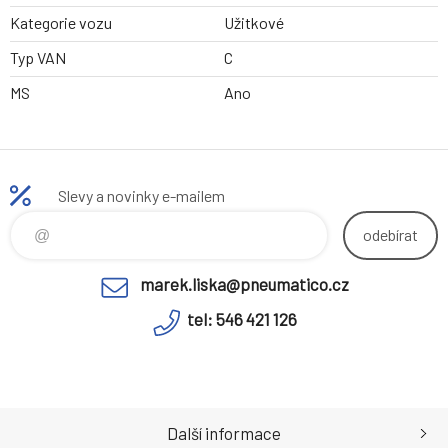
Kategorie vozu
Užitkové
Typ VAN
C
MS
Ano
Slevy a novinky e-mailem
odebírat
marek.liska@pneumatico.cz
tel: 546 421 126
Další informace