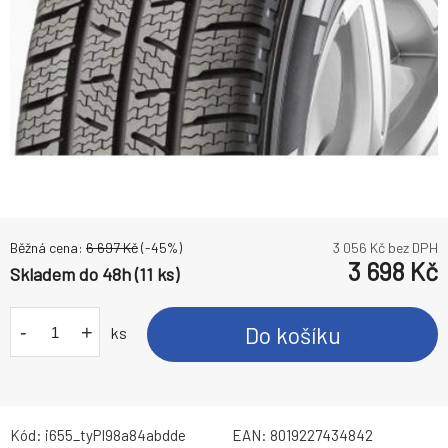
Běžná cena:
6 697
Kč
(-
45
%)
3 056
Kč bez DPH
3 698
Kč
Skladem do 48h (11 ks)
-
+
Do košíku
ks
Kód:
i655_tyPI98a84abdde
EAN:
8019227434842