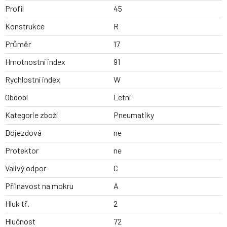
Profil
45
Konstrukce
R
Průměr
17
Hmotnostní index
91
Rychlostní index
W
Období
Letní
Kategorie zboží
Pneumatiky
Dojezdová
ne
Protektor
ne
Valivý odpor
C
Přilnavost na mokru
A
Hluk tř.
2
Hlučnost
72