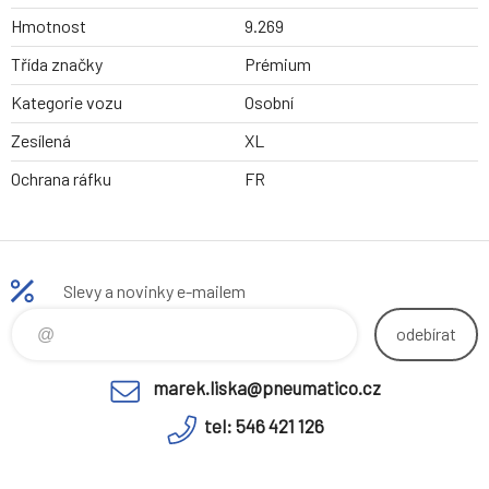
Hmotnost
9.269
Třída značky
Prémium
Kategorie vozu
Osobní
Zesílená
XL
Ochrana ráfku
FR
Slevy a novinky e-mailem
odebírat
marek.liska@pneumatico.cz
tel: 546 421 126