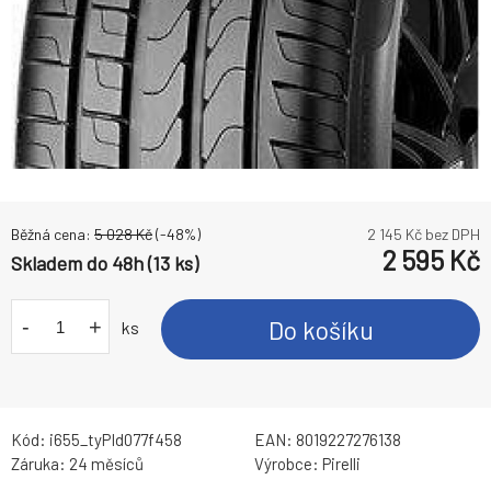
Běžná cena:
5 028
Kč
(-
48
%)
2 145
Kč bez DPH
2 595
Kč
Skladem do 48h (13 ks)
-
+
Do košíku
ks
Kód:
i655_tyPId077f458
EAN:
8019227276138
Záruka:
24 měsíců
Výrobce:
Pirelli