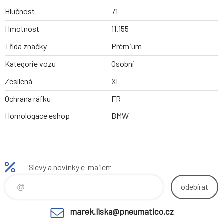
Hlučnost
71
Hmotnost
11.155
Třída značky
Prémium
Kategorie vozu
Osobní
Zesílená
XL
Ochrana ráfku
FR
Homologace eshop
BMW
Slevy a novinky e-mailem
odebírat
marek.liska@pneumatico.cz