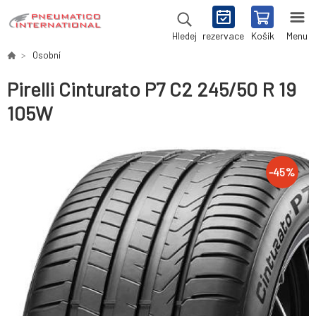
rezervace
Košík
Menu
Hledej
Osobní
Pirelli Cinturato P7 C2 245/50 R 19
105W
-
45
%