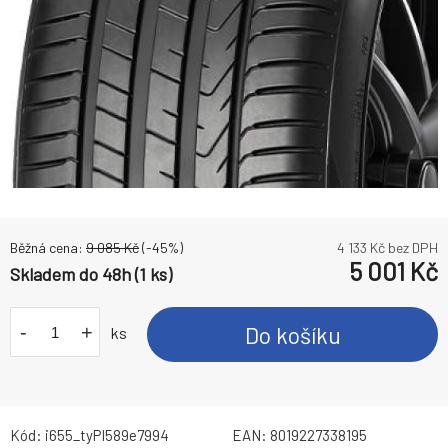
Běžná cena:
9 085
Kč
(-
45
%)
4 133
Kč bez DPH
5 001
Kč
Skladem do 48h (1 ks)
-
+
Do košíku
ks
Kód:
i655_tyPI589e7994
EAN:
8019227338195