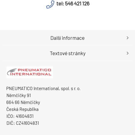
tel: 546 421 126
Další informace
Textové stránky
PNEUMATICO International, spol. s r. o.
Němčičky 91
664 66 Němčičky
Česká Republika
IČO: 41604831
DIČ: CZ41604831