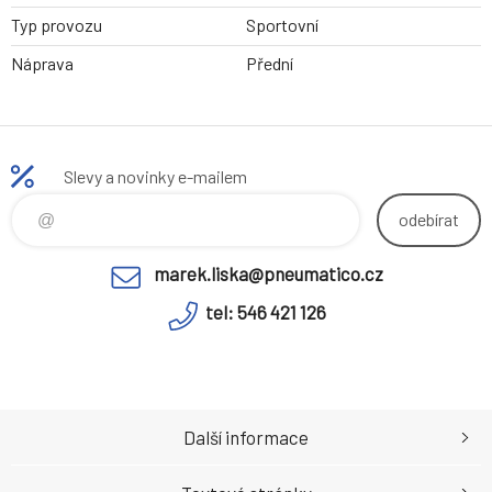
Typ provozu
Sportovní
Náprava
Přední
Slevy a novinky e-mailem
odebírat
marek.liska@pneumatico.cz
tel: 546 421 126
Další informace