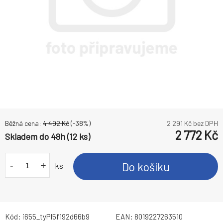
Běžná cena:
4 492
Kč
(-
38
%)
2 291
Kč bez DPH
2 772
Kč
Skladem do 48h (12 ks)
-
+
Do košíku
ks
Kód:
i655_tyPI5f192d66b9
EAN:
8019227263510