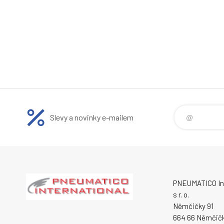
Slevy a novinky e-mailem
PNEUMATICO Int
s r. o.
Němčičky 91
664 66 Němčič