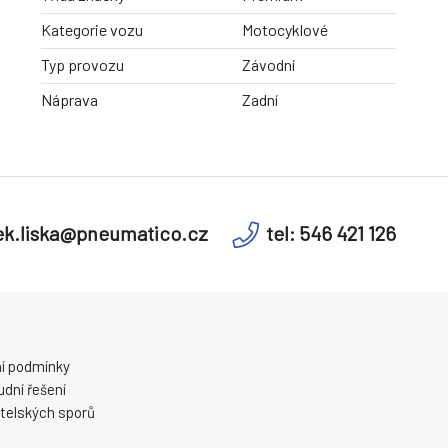
Kategorie vozu
Motocyklové
Typ provozu
Závodní
Náprava
Zadní
k.liska@pneumatico.cz
tel: 546 421 126
í podmínky
dní řešení
telských sporů