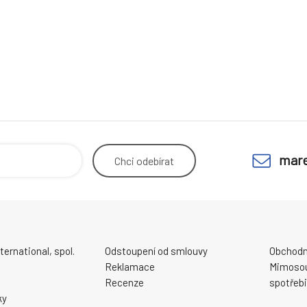
mare
Chci
odebírat
ernational, spol.
Odstoupení od smlouvy
Obchodn
Reklamace
Mimosou
Recenze
spotřebi
ky