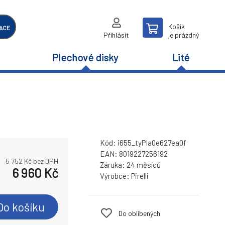
Košík
ACE
Přihlásit
je prázdný
Plechové disky
Lité
Kód:
i655_tyPIa0e627ea0f
EAN:
8019227256192
5 752
Kč bez DPH
Záruka:
24 měsíců
6 960
Kč
Výrobce:
Pirelli
Do košíku
Do oblíbených