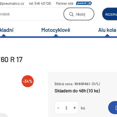
a@pneumatico.cz
tel: 546 421 126
Partner sítě
Hledej
REZERV
kladní
Motocyklové
Alu kola
/60 R 17
-
34
%
Běžná cena:
10 613
Kč
(-
34
%)
Skladem do 48h (10 ks)
-
+
ks