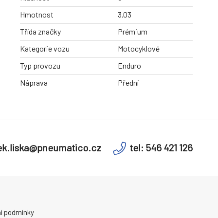
Hmotnost
3.03
Třída značky
Prémium
Kategorie vozu
Motocyklové
Typ provozu
Enduro
Náprava
Přední
k.liska@pneumatico.cz
tel: 546 421 126
í podmínky