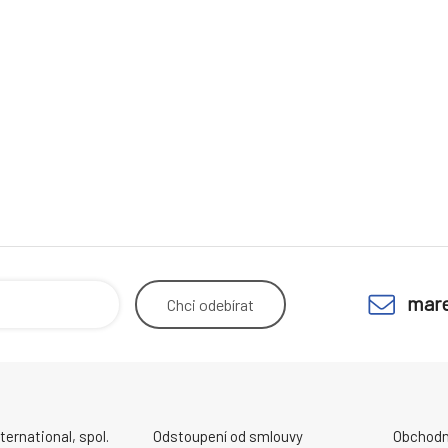
mare
Chci
odebírat
ernational, spol.
Odstoupení od smlouvy
Obchodn