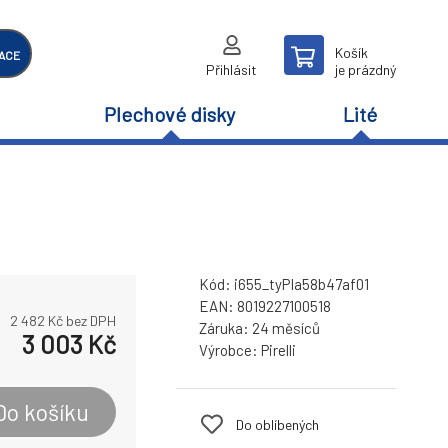
Košík
ACE
Přihlásit
je prázdný
Plechové disky
Lité
Kód:
i655_tyPIa58b47af01
EAN:
8019227100518
2 482
Kč bez DPH
Záruka:
24 měsíců
3 003
Kč
Výrobce:
Pirelli
Do košíku
Do oblíbených