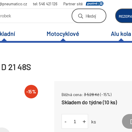
a@pneumatico.cz
tel: 546 421 126
Partner sítě
Hledej
REZERV
kladní
Motocyklové
Alu kola
 D 21 48S
-
15
%
Běžná cena:
3 528
Kč
(-
15
%)
Skladem do týdne (10 ks)
-
+
ks