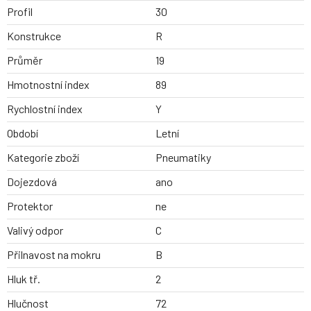
Profil
30
Konstrukce
R
Průměr
19
Hmotnostní index
89
Rychlostní index
Y
Období
Letní
Kategorie zboží
Pneumatiky
Dojezdová
ano
Protektor
ne
Valivý odpor
C
Přilnavost na mokru
B
Hluk tř.
2
Hlučnost
72