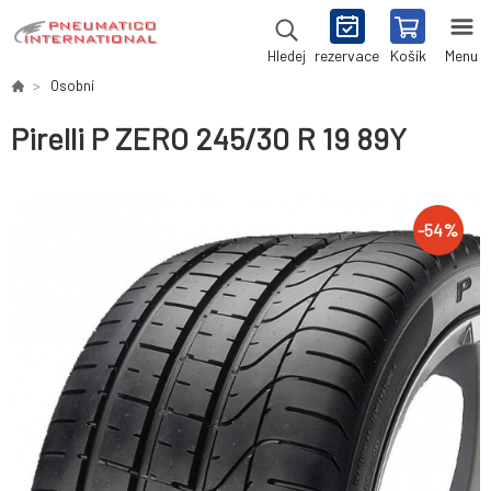
rezervace
Košík
Menu
Hledej
Osobní
Pirelli P ZERO 245/30 R 19 89Y
-
54
%