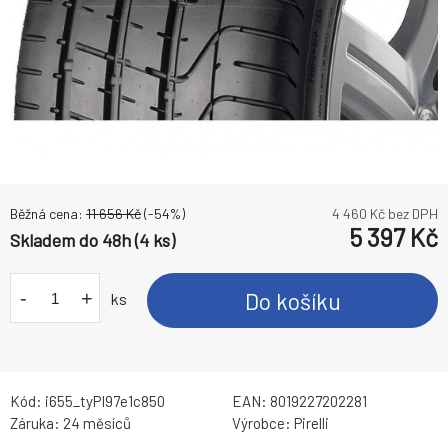
Běžná cena:
11 656
Kč
(-
54
%)
4 460
Kč bez DPH
5 397
Kč
Skladem do 48h (4 ks)
-
+
Do košíku
ks
Kód:
i655_tyPI97e1c850
EAN:
8019227202281
Záruka:
24 měsíců
Výrobce:
Pirelli