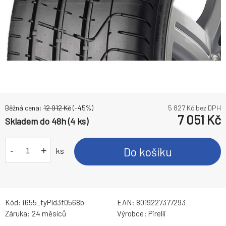
Běžná cena:
12 912
Kč
(-
45
%)
5 827
Kč bez DPH
7 051
Kč
Skladem do 48h (4 ks)
-
+
Do košíku
ks
Kód:
i655_tyPId3f0568b
EAN:
8019227377293
Záruka:
24 měsíců
Výrobce:
Pirelli