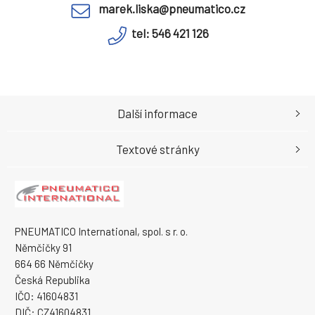
marek.liska@pneumatico.cz
tel: 546 421 126
Další informace
Textové stránky
PNEUMATICO International, spol. s r. o.
Němčičky 91
664 66 Němčičky
Česká Republika
IČO: 41604831
DIČ: CZ41604831