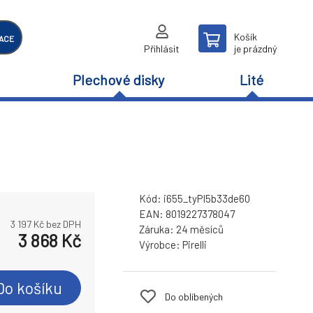
Košík
ACE
Přihlásit
je prázdný
Plechové disky
Lité
Kód:
i655_tyPI5b33de60
EAN:
8019227378047
3 197
Kč bez DPH
Záruka:
24 měsíců
3 868
Kč
Výrobce:
Pirelli
Do košíku
Do oblíbených