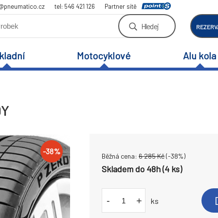
a@pneumatico.cz
tel: 546 421 126
Partner sítě
Hledej
REZERV
kladní
Motocyklové
Alu kola
9Y
-
38
%
Běžná cena:
6 285
Kč
(-
38
%)
Skladem do 48h (4 ks)
-
+
ks