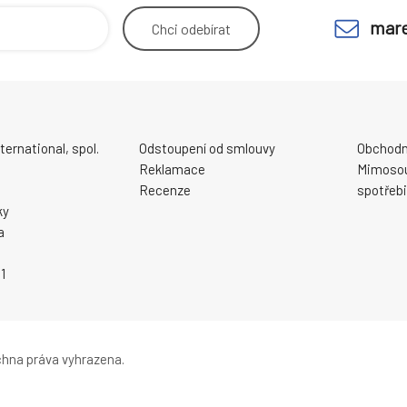
mare
Chci
odebírat
ernational, spol.
Odstoupení od smlouvy
Obchodn
Reklamace
Mimosou
Recenze
spotřebi
ky
a
1
hna práva vyhrazena.