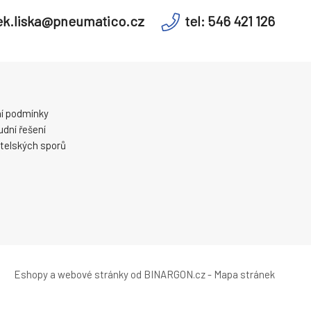
k.liska@pneumatico.cz
tel: 546 421 126
í podmínky
dní řešení
telských sporů
Eshopy
a
webové stránky
od
BINARGON.cz
-
Mapa stránek