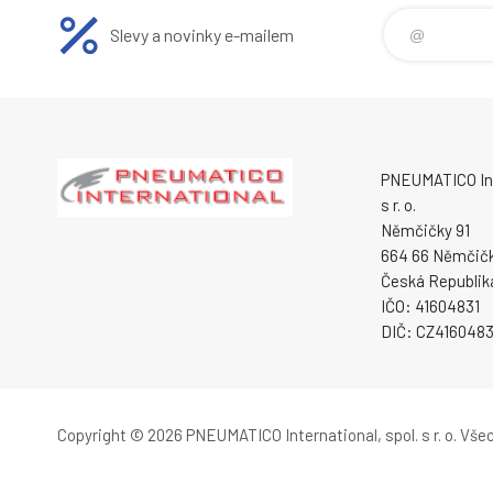
Slevy a novinky e-mailem
PNEUMATICO Int
s r. o.
Němčičky 91
664 66 Němčič
Česká Republik
IČO: 41604831
DIČ: CZ4160483
Copyright © 2026 PNEUMATICO International, spol. s r. o.
Všec