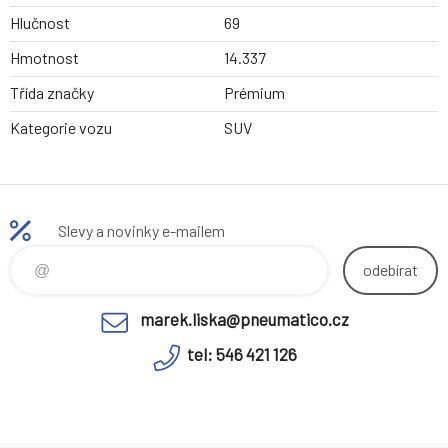
Hlučnost
69
Hmotnost
14.337
Třída značky
Prémium
Kategorie vozu
SUV
Slevy a novinky e-mailem
odebírat
marek.liska@pneumatico.cz
tel: 546 421 126