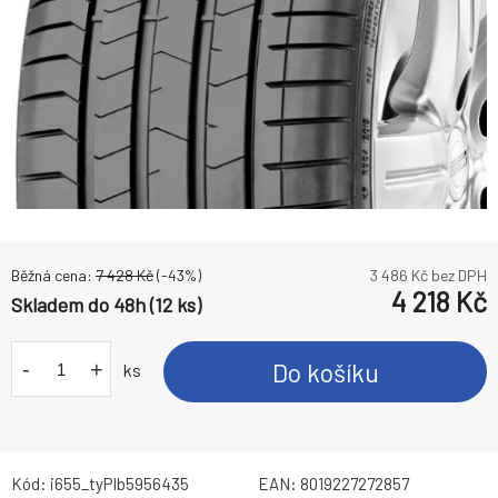
Běžná cena:
7 428
Kč
(-
43
%)
3 486
Kč bez DPH
4 218
Kč
Skladem do 48h (12 ks)
-
+
Do košíku
ks
Kód:
i655_tyPIb5956435
EAN:
8019227272857