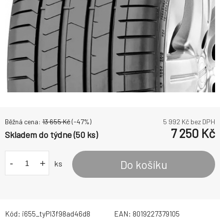
Běžná cena:
13 655
Kč
(-
47
%)
5 992
Kč bez DPH
7 250
Kč
Skladem do týdne (50 ks)
-
+
Do košíku
ks
Kód:
i655_tyPI3f98ad46d8
EAN:
8019227379105