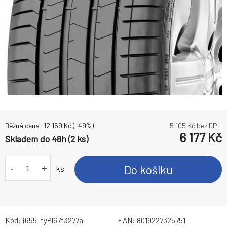
Běžná cena:
12 169
Kč
(-
49
%)
5 105
Kč bez DPH
6 177
Kč
Skladem do 48h (2 ks)
-
+
Do košíku
ks
Kód:
i655_tyPI67f3277a
EAN:
8019227325751