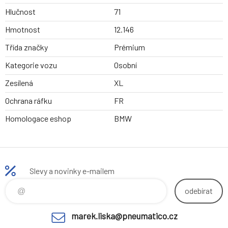
Hlučnost
71
Hmotnost
12.146
Třída značky
Prémium
Kategorie vozu
Osobní
Zesílená
XL
Ochrana ráfku
FR
Homologace eshop
BMW
Slevy a novinky e-mailem
odebírat
marek.liska@pneumatico.cz