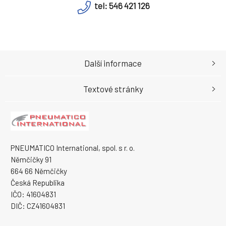
tel: 546 421 126
Další informace
Textové stránky
PNEUMATICO International, spol. s r. o.
Němčičky 91
664 66 Němčičky
Česká Republika
IČO: 41604831
DIČ: CZ41604831