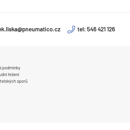
k.liska@pneumatico.cz
tel: 546 421 126
í podmínky
dní řešení
telských sporů