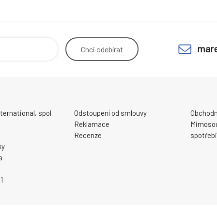
mare
Chci
odebírat
ernational, spol.
Odstoupení od smlouvy
Obchodn
Reklamace
Mimosou
Recenze
spotřebi
ky
a
1