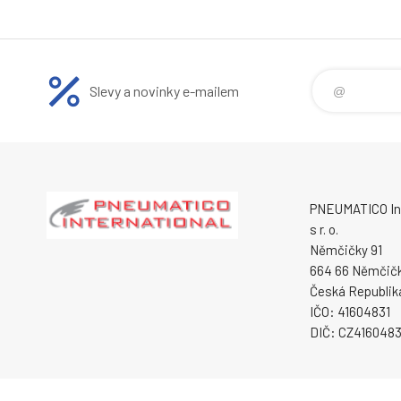
Slevy a novinky e-mailem
PNEUMATICO Int
s r. o.
Němčičky 91
664 66 Němčič
Česká Republik
IČO: 41604831
DIČ: CZ4160483