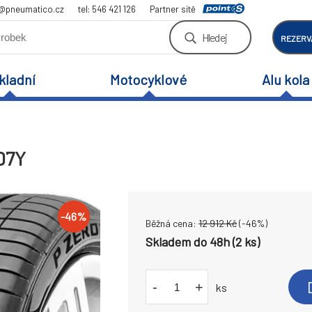
a@pneumatico.cz
tel: 546 421 126
Partner sítě
Hledej
REZERV
kladní
Motocyklové
Alu kola
107Y
-
46
%
Běžná cena:
12 912
Kč
(-
46
%)
Skladem do 48h (2 ks)
-
+
ks