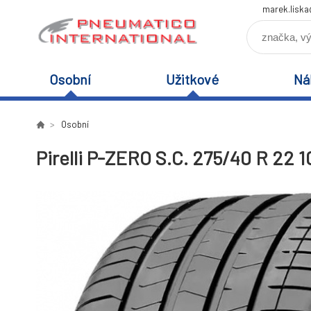
marek.lisk
Osobní
Užitkové
Ná
Osobní
Pirelli P-ZERO S.C. 275/40 R 22 