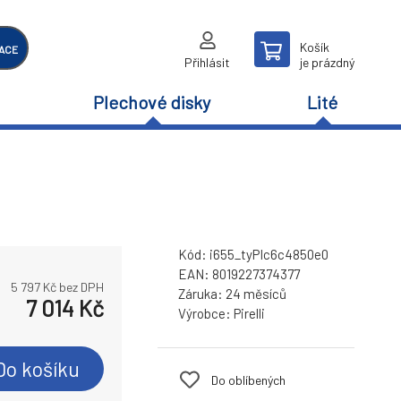
Košík
ACE
Přihlásit
je prázdný
Plechové disky
Lité
Kód:
i655_tyPIc6c4850e0
EAN:
8019227374377
5 797
Kč bez DPH
Záruka:
24 měsíců
7 014
Kč
Výrobce:
Pirelli
Do košíku
Do oblíbených