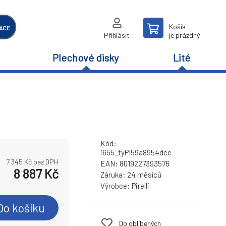
Košík
ACE
Přihlásit
je prázdný
Plechové disky
Lité
Kód:
i655_tyPI59a8954dcc
7 345
Kč bez DPH
EAN:
8019227393576
8 887
Kč
Záruka:
24 měsíců
Výrobce:
Pirelli
Do košíku
Do oblíbených