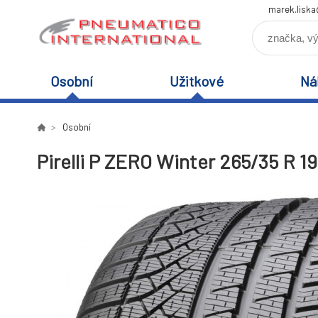
marek.lisk
Osobní
Užitkové
Ná
Osobní
Pirelli P ZERO Winter 265/35 R 1