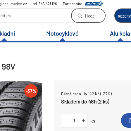
a@pneumatico.cz
tel: 546 421 126
Partner sítě
Hledej
REZERV
kladní
Motocyklové
Alu kola
9 98V
-
37
%
Běžná cena:
14 142
Kč
(-
37
%)
Skladem do 48h (2 ks)
-
+
ks