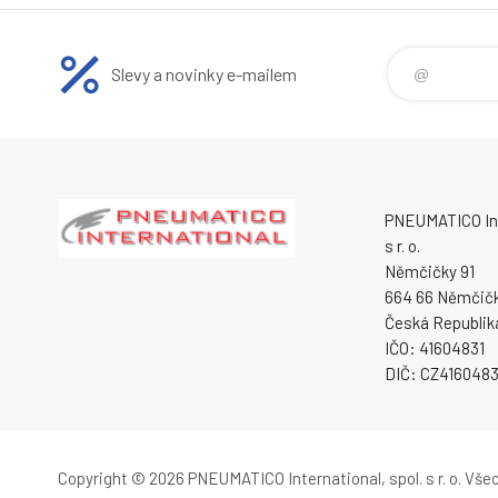
Slevy a novinky e-mailem
PNEUMATICO Int
s r. o.
Němčičky 91
664 66 Němčič
Česká Republik
IČO: 41604831
DIČ: CZ4160483
Copyright © 2026 PNEUMATICO International, spol. s r. o.
Všec