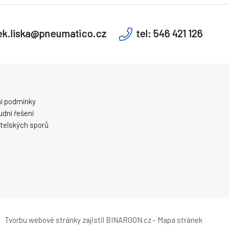
k.liska@pneumatico.cz
tel: 546 421 126
í podmínky
dní řešení
telských sporů
Tvorbu webové stránky
zajistil
BINARGON.cz
-
Mapa stránek