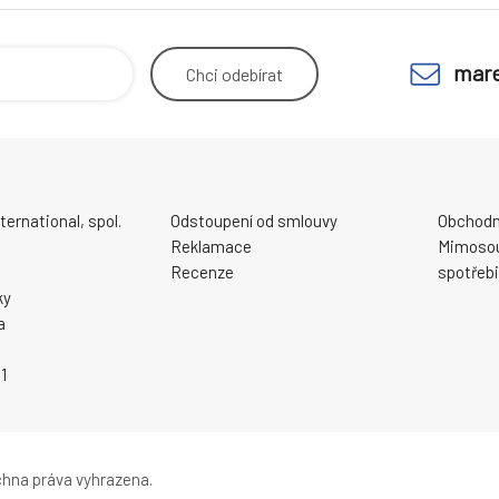
mare
Chci
odebírat
ernational, spol.
Odstoupení od smlouvy
Obchodn
Reklamace
Mimosou
Recenze
spotřebi
ky
a
1
hna práva vyhrazena.