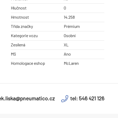
Hlučnost
0
Hmotnost
14.258
Třída značky
Prémium
Kategorie vozu
Osobní
Zesílená
XL
MS
Ano
Homologace eshop
McLaren
k.liska@pneumatico.cz
tel: 546 421 126