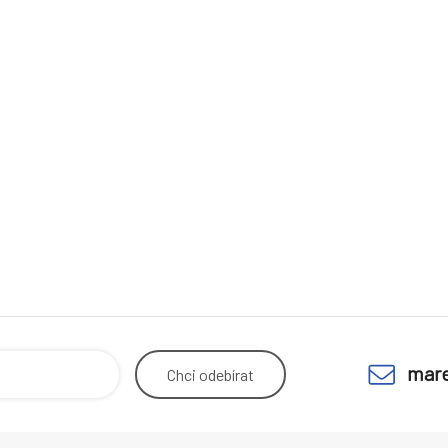
mare
Chci
odebírat