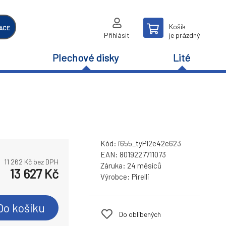
Košík
ACE
Přihlásit
je prázdný
Plechové disky
Lité
Kód:
i655_tyPI2e42e623
EAN:
8019227711073
11 262
Kč bez DPH
Záruka:
24 měsíců
13 627
Kč
Výrobce:
Pirelli
Do košíku
Do oblíbených