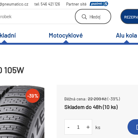
a@pneumatico.cz
tel: 546 421 126
Partner sítě
Hledej
REZERV
kladní
Motocyklové
Alu kola
20 105W
-
39
%
Běžná cena:
22 299
Kč
(-
39
%)
Skladem do 48h (10 ks)
-
+
ks