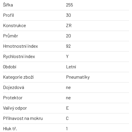
Šířka
255
Profil
30
Konstrukce
ZR
Průměr
20
Hmotnostní index
92
Rychlostní index
Y
Období
Letní
Kategorie zboží
Pneumatiky
Dojezdová
ne
Protektor
ne
Valivý odpor
E
Přilnavost na mokru
C
Hluk tř.
1