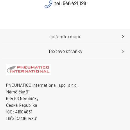
tel: 546 421 126
Další informace
Textové stránky
PNEUMATICO International, spol. s r. o.
Němčičky 91
664 66 Němčičky
Česká Republika
IČO: 41604831
DIČ: CZ41604831