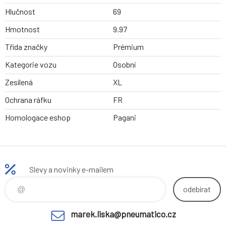
Hlučnost
69
Hmotnost
9.97
Třída značky
Prémium
Kategorie vozu
Osobní
Zesílená
XL
Ochrana ráfku
FR
Homologace eshop
Pagani
Slevy a novinky e-mailem
odebírat
marek.liska@pneumatico.cz