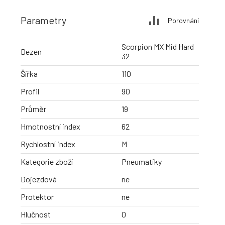
Parametry
Porovnání
Scorpion MX Mid Hard
Dezen
32
Šířka
110
Profil
90
Průměr
19
Hmotnostní index
62
Rychlostní index
M
Kategorie zboží
Pneumatiky
Dojezdová
ne
Protektor
ne
Hlučnost
0