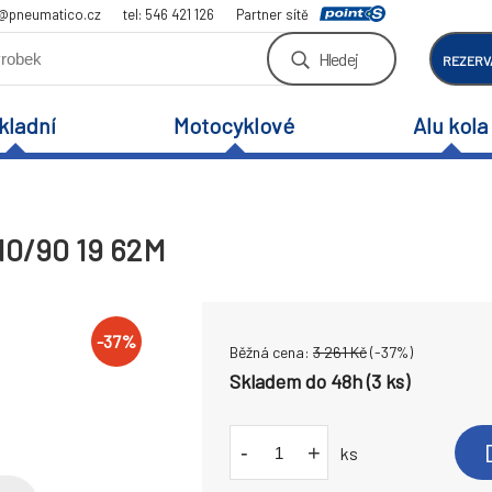
a@pneumatico.cz
tel: 546 421 126
Partner sítě
Hledej
REZERV
kladní
Motocyklové
Alu kola
110/90 19 62M
-
37
%
Běžná cena:
3 261
Kč
(-
37
%)
Skladem do 48h (3 ks)
-
+
ks