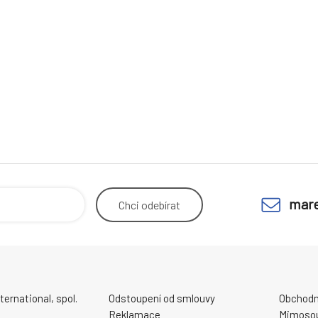
mare
Chci
odebírat
ernational, spol.
Odstoupení od smlouvy
Obchodn
Reklamace
Mimosou