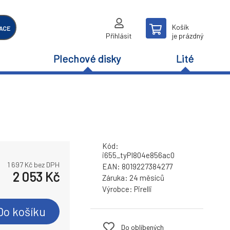
Košík
ACE
Přihlásit
je prázdný
Plechové disky
Lité
Kód:
i655_tyPI804e856ac0
1 697
Kč bez DPH
EAN:
8019227384277
2 053
Kč
Záruka:
24 měsíců
Výrobce:
Pirelli
Do košíku
Do oblíbených