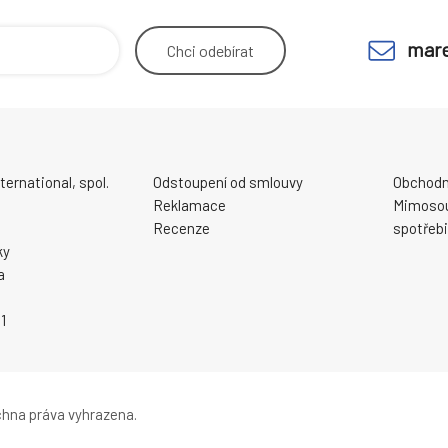
mare
Chci
odebírat
ernational, spol.
Odstoupení od smlouvy
Obchodn
Reklamace
Mimosou
Recenze
spotřebi
ky
a
1
hna práva vyhrazena.