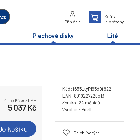
Košík
ACE
Přihlásit
je prázdný
Plechové disky
Lité
Kód:
i655_tyPI65d9f822
EAN:
8019227220513
4 163
Kč bez DPH
Záruka:
24 měsíců
5 037
Kč
Výrobce:
Pirelli
Do košíku
Do oblíbených