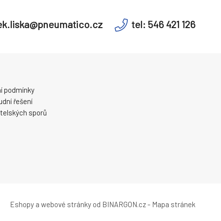
k.liska@pneumatico.cz
tel: 546 421 126
í podmínky
dní řešení
telských sporů
Eshopy
a
webové stránky
od
BINARGON.cz
-
Mapa stránek