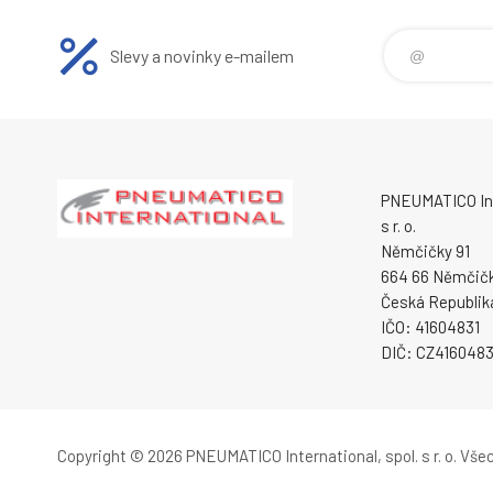
Slevy a novinky e-mailem
PNEUMATICO Int
s r. o.
Němčičky 91
664 66 Němčič
Česká Republik
IČO: 41604831
DIČ: CZ4160483
Copyright © 2026 PNEUMATICO International, spol. s r. o.
Všec