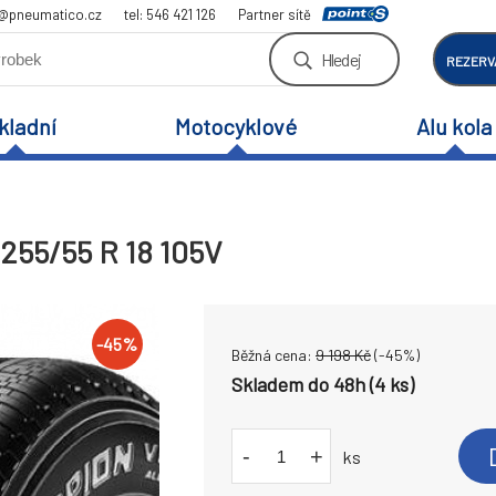
a@pneumatico.cz
tel: 546 421 126
Partner sítě
Hledej
REZERV
kladní
Motocyklové
Alu kola
 255/55 R 18 105V
-
45
%
Běžná cena:
9 198
Kč
(-
45
%)
Skladem do 48h (4 ks)
-
+
ks