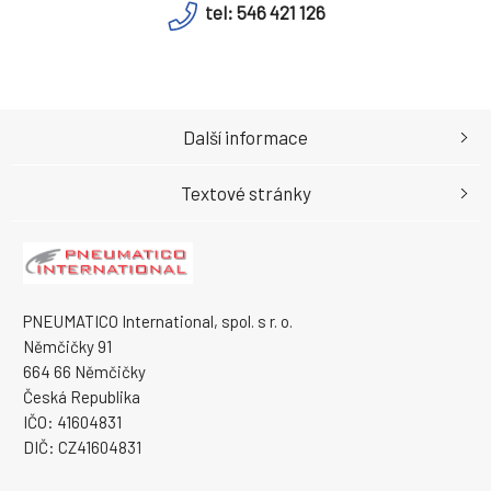
tel: 546 421 126
Další informace
Textové stránky
PNEUMATICO International, spol. s r. o.
Němčičky 91
664 66 Němčičky
Česká Republika
IČO: 41604831
DIČ: CZ41604831