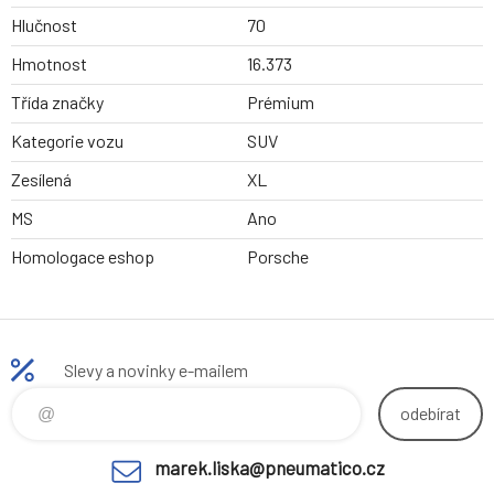
Hlučnost
70
Hmotnost
16.373
Třída značky
Prémium
Kategorie vozu
SUV
Zesílená
XL
MS
Ano
Homologace eshop
Porsche
Slevy a novinky e-mailem
odebírat
marek.liska@pneumatico.cz