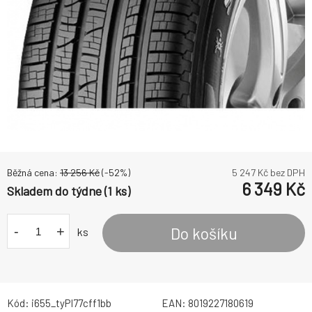
Běžná cena:
13 256
Kč
(-
52
%)
5 247
Kč bez DPH
6 349
Kč
Skladem do týdne (1 ks)
-
+
Do košíku
ks
Kód:
i655_tyPI77cff1bb
EAN:
8019227180619