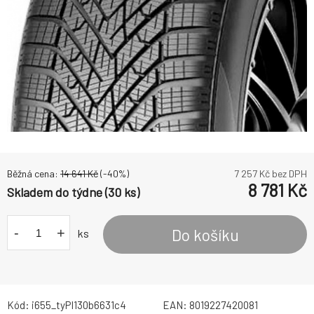
Běžná cena:
14 641
Kč
(-
40
%)
7 257
Kč bez DPH
8 781
Kč
Skladem do týdne (30 ks)
-
+
Do košíku
ks
Kód:
i655_tyPI130b6631c4
EAN:
8019227420081