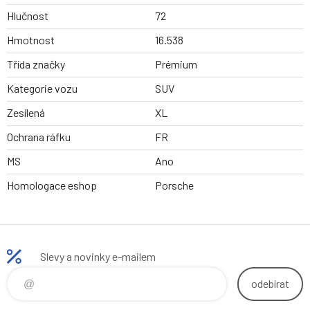
Hlučnost
72
Hmotnost
16.538
Třída značky
Prémium
Kategorie vozu
SUV
Zesílená
XL
Ochrana ráfku
FR
MS
Ano
Homologace eshop
Porsche
Slevy a novinky e-mailem
odebírat