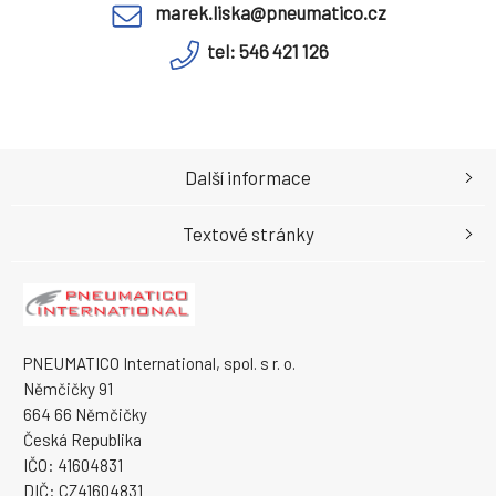
marek.liska@pneumatico.cz
tel: 546 421 126
Další informace
Textové stránky
PNEUMATICO International, spol. s r. o.
Němčičky 91
664 66 Němčičky
Česká Republika
IČO: 41604831
DIČ: CZ41604831