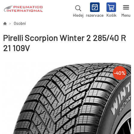
rezervace
Košík
Menu
Hledej
Osobní
Pirelli Scorpion Winter 2 285/40 R
21 109V
-
40
%