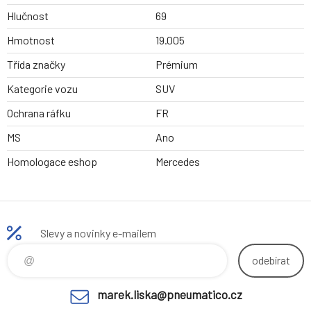
Hlučnost
69
Hmotnost
19.005
Třída značky
Prémium
Kategorie vozu
SUV
Ochrana ráfku
FR
MS
Ano
Homologace eshop
Mercedes
Slevy a novinky e-mailem
odebírat
marek.liska@pneumatico.cz