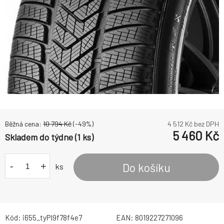
Běžná cena:
10 794
Kč
(-
49
%)
4 512
Kč bez DPH
5 460
Kč
Skladem do týdne (1 ks)
-
+
Do košíku
ks
Kód:
i655_tyPI9f78f4e7
EAN:
8019227271096