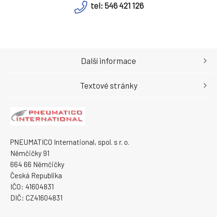
tel: 546 421 126
Další informace
Textové stránky
PNEUMATICO International, spol. s r. o.
Němčičky 91
664 66 Němčičky
Česká Republika
IČO: 41604831
DIČ: CZ41604831