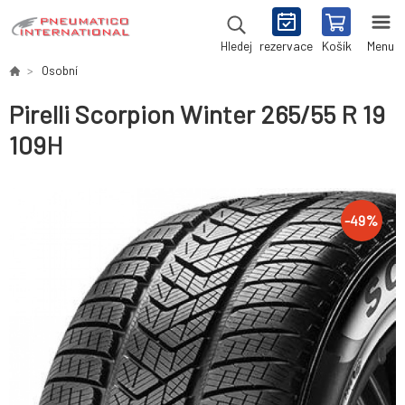
rezervace
Košík
Menu
Hledej
Osobní
Pirelli Scorpion Winter 265/55 R 19
109H
-
49
%