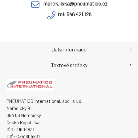
marek.liska@pneumatico.cz
tel: 546 421 126
Další informace
Textové stránky
PNEUMATICO International, spol. s r. o.
Němčičky 91
664 66 Němčičky
Česká Republika
IČO: 41604831
DIČ: CZ41604831