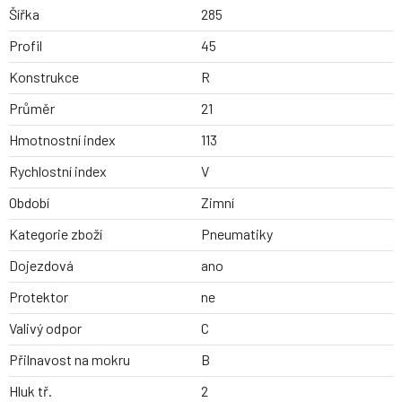
Šířka
285
Profil
45
Konstrukce
R
Průměr
21
Hmotnostní index
113
Rychlostní index
V
Období
Zimní
Kategorie zboží
Pneumatiky
Dojezdová
ano
Protektor
ne
Valivý odpor
C
Přilnavost na mokru
B
Hluk tř.
2