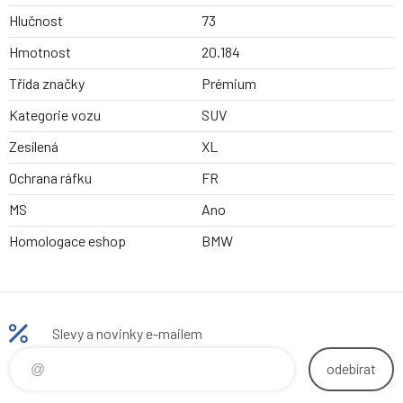
Hlučnost
73
Hmotnost
20.184
Třída značky
Prémium
Kategorie vozu
SUV
Zesílená
XL
Ochrana ráfku
FR
MS
Ano
Homologace eshop
BMW
Slevy a novinky e-mailem
odebírat