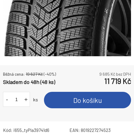
Běžná cena:
19 627
Kč
(-
40
%)
9 685
Kč bez DPH
11 719
Kč
Skladem do 48h (48 ks)
-
+
Do košíku
ks
Kód:
i655_tyPIa39741d6
EAN:
8019227274523