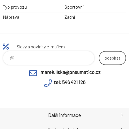
Typ provozu
Sportovní
Náprava
Zadní
Slevy a novinky e-mailem
odebírat
marek.liska@pneumatico.cz
tel: 546 421 126
Další informace