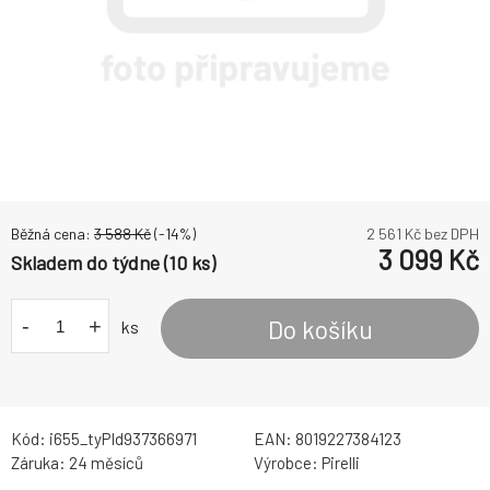
Běžná cena:
3 588
Kč
(-
14
%)
2 561
Kč bez DPH
3 099
Kč
Skladem do týdne (10 ks)
-
+
Do košíku
ks
Kód:
i655_tyPId937366971
EAN:
8019227384123
Záruka:
24 měsíců
Výrobce:
Pirelli