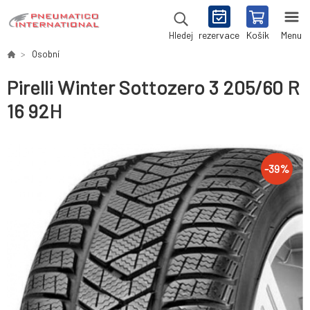
rezervace
Košík
Menu
Hledej
Osobní
Pirelli Winter Sottozero 3 205/60 R
16 92H
-
39
%