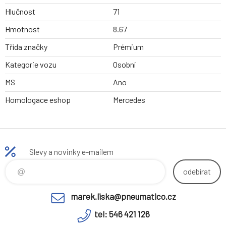
Hlučnost
71
Hmotnost
8.67
Třída značky
Prémium
Kategorie vozu
Osobní
MS
Ano
Homologace eshop
Mercedes
Slevy a novinky e-mailem
odebírat
marek.liska@pneumatico.cz
tel: 546 421 126