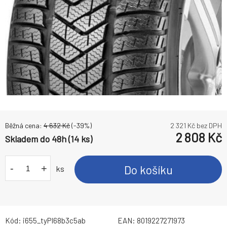
Běžná cena:
4 632
Kč
(-
39
%)
2 321
Kč bez DPH
2 808
Kč
Skladem do 48h (14 ks)
-
+
Do košíku
ks
Kód:
i655_tyPI68b3c5ab
EAN:
8019227271973