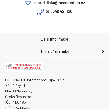
marek.liska@pneumatico.cz
tel: 546 421 126
Další informace
Textové stránky
PNEUMATICO International, spol. s r. o.
Němčičky 91
664 66 Němčičky
Česká Republika
IČO: 41604831
DIČ: CZ41604831