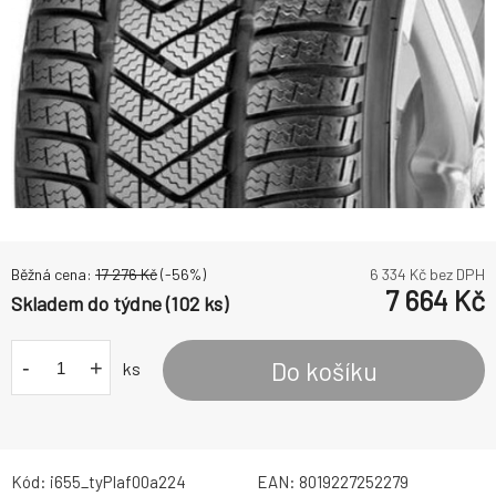
Běžná cena:
17 276
Kč
(-
56
%)
6 334
Kč bez DPH
7 664
Kč
Skladem do týdne (102 ks)
-
+
Do košíku
ks
Kód:
i655_tyPIaf00a224
EAN:
8019227252279