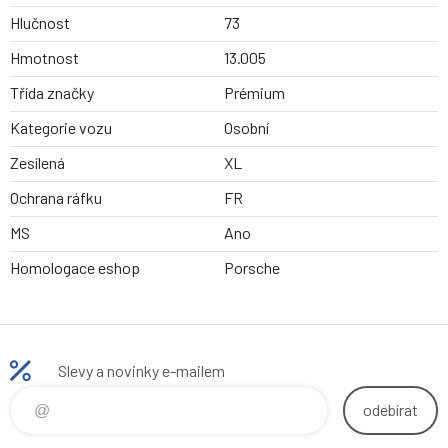
Hlučnost
73
Hmotnost
13.005
Třída značky
Prémium
Kategorie vozu
Osobní
Zesílená
XL
Ochrana ráfku
FR
MS
Ano
Homologace eshop
Porsche
Slevy a novinky e-mailem
odebírat