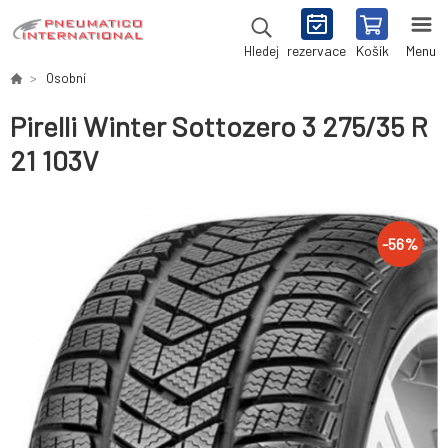
rezervace
Košík
Menu
Hledej
Osobní
Pirelli Winter Sottozero 3 275/35 R
21 103V
-
56
%