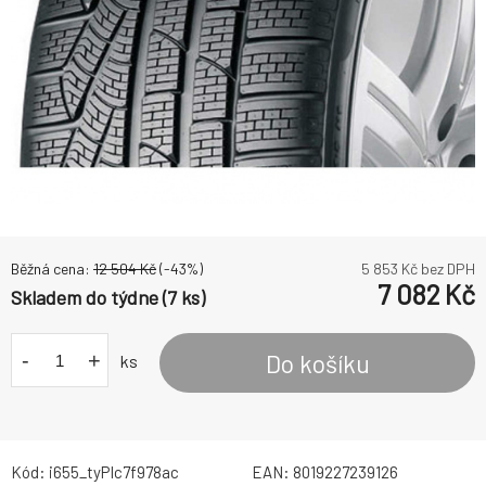
Běžná cena:
12 504
Kč
(-
43
%)
5 853
Kč bez DPH
7 082
Kč
Skladem do týdne (7 ks)
-
+
Do košíku
ks
Kód:
i655_tyPIc7f978ac
EAN:
8019227239126