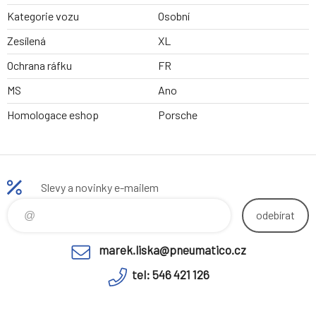
Kategorie vozu
Osobní
Zesílená
XL
Ochrana ráfku
FR
MS
Ano
Homologace eshop
Porsche
Slevy a novinky e-mailem
odebírat
marek.liska@pneumatico.cz
tel: 546 421 126