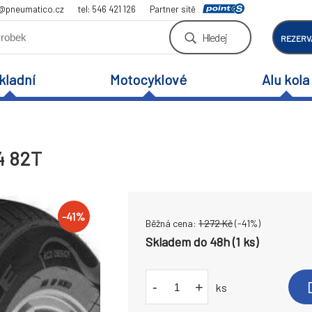
a@pneumatico.cz
tel: 546 421 126
Partner sítě
Hledej
REZERV
kladní
Motocyklové
Alu kola
4 82T
-
41
%
Běžná cena:
1 272
Kč
(-
41
%)
Skladem do 48h (1 ks)
-
+
ks