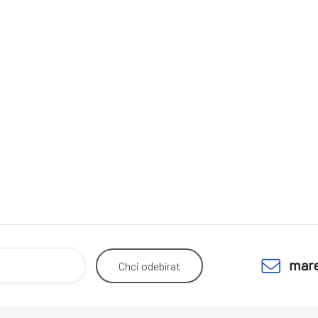
mare
Chci
odebírat