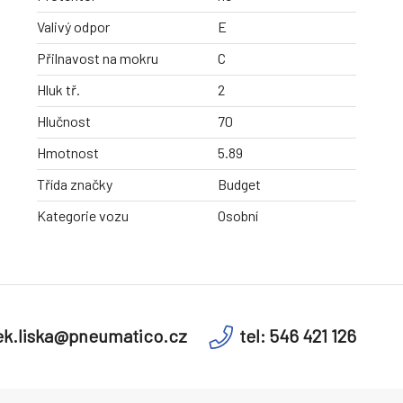
Valivý odpor
E
Přilnavost na mokru
C
Hluk tř.
2
Hlučnost
70
Hmotnost
5.89
Třída značky
Budget
Kategorie vozu
Osobní
k.liska@pneumatico.cz
tel: 546 421 126