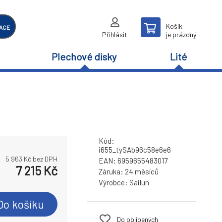
Košík
ACE
Přihlásit
je prázdný
Plechové disky
Lité
Kód:
i655_tySAb96c58e6e6
5 963
Kč bez DPH
EAN:
6959655483017
7 215
Kč
Záruka:
24 měsíců
Výrobce:
Sailun
Do košíku
Do oblíbených