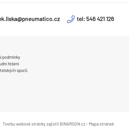
k.liska@pneumatico.cz
tel: 546 421 126
í podmínky
dní řešení
telských sporů
Tvorbu webové stránky
zajistil
BINARGON.cz
-
Mapa stránek