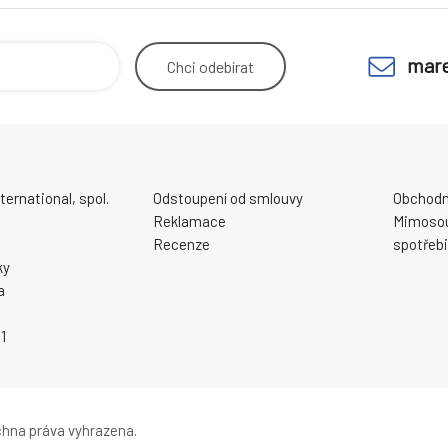
mare
Chci
odebírat
ernational, spol.
Odstoupení od smlouvy
Obchodn
Reklamace
Mimosou
Recenze
spotřebi
ky
a
1
hna práva vyhrazena.