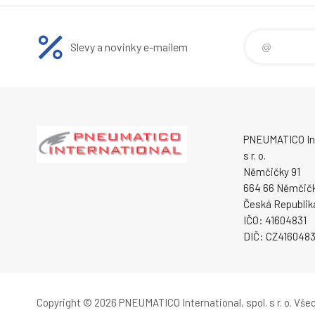
Slevy a novinky e-mailem
PNEUMATICO Int
s r. o.
Němčičky 91
664 66 Němčič
Česká Republik
IČO: 41604831
DIČ: CZ4160483
Copyright © 2026 PNEUMATICO International, spol. s r. o.
Všec