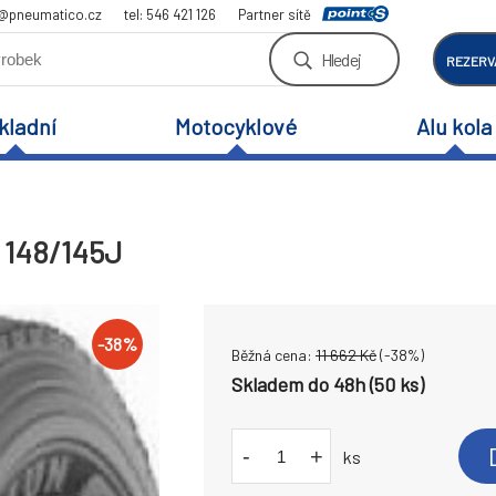
a@pneumatico.cz
tel: 546 421 126
Partner sítě
Hledej
REZERV
kladní
Motocyklové
Alu kola
 148/145J
-
38
%
Běžná cena:
11 662
Kč
(-
38
%)
Skladem do 48h (50 ks)
-
+
ks