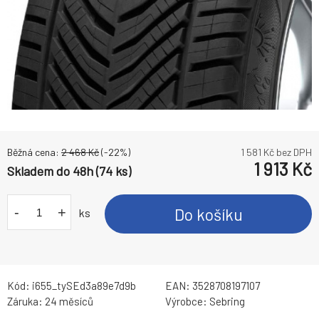
Běžná cena:
2 468
Kč
(-
22
%)
1 581
Kč bez DPH
1 913
Kč
Skladem do 48h (74 ks)
-
+
Do košíku
ks
Kód:
i655_tySEd3a89e7d9b
EAN:
3528708197107
Záruka:
24 měsíců
Výrobce:
Sebring