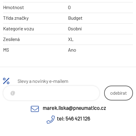
Hmotnost
0
Třída značky
Budget
Kategorie vozu
Osobní
Zesílená
XL
MS
Ano
Slevy a novinky e-mailem
odebírat
marek.liska@pneumatico.cz
tel: 546 421 126