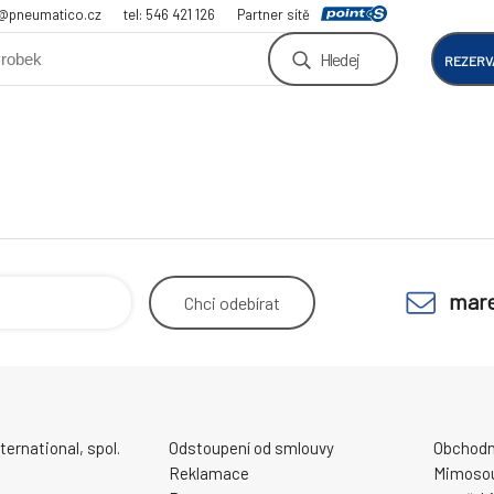
a@pneumatico.cz
tel: 546 421 126
Partner sítě
Hledej
REZERV
mare
Chci
odebírat
ernational, spol.
Odstoupení od smlouvy
Obchodn
Reklamace
Mimosou