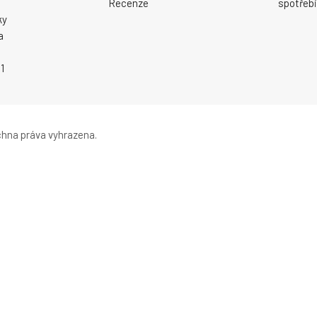
Recenze
spotřebi
ky
a
1
hna práva vyhrazena.