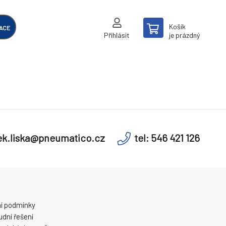
Košík
ACE
Přihlásit
je prázdný
k.liska@pneumatico.cz
tel: 546 421 126
í podmínky
dní řešení