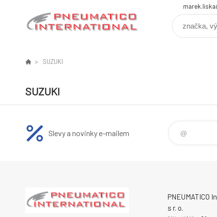
marek.lisk
SUZUKI
SUZUKI
Slevy a novinky e-mailem
PNEUMATICO Int
s r. o.