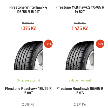
Firestone Winterhawk 4
Firestone Multihawk 2 175/65 R
195/65 R 15 91T
14 82T
2 426 Kč
2 426 Kč
1 375 Kč
1 435 Kč
-44%
-44%
Skladem externě
Skladem externě
Firestone Roadhawk 185/65 R
Firestone Roadhawk 195/65 R
15 88T
15 91V
2 589 Kč
2 634 Kč