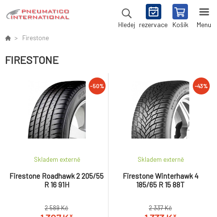
rezervace
Košík
Menu
Hledej
Firestone
FIRESTONE
-50%
-43%
Skladem externě
Skladem externě
Firestone Roadhawk 2 205/55
Firestone Winterhawk 4
R 16 91H
185/65 R 15 88T
2 589 Kč
2 337 Kč