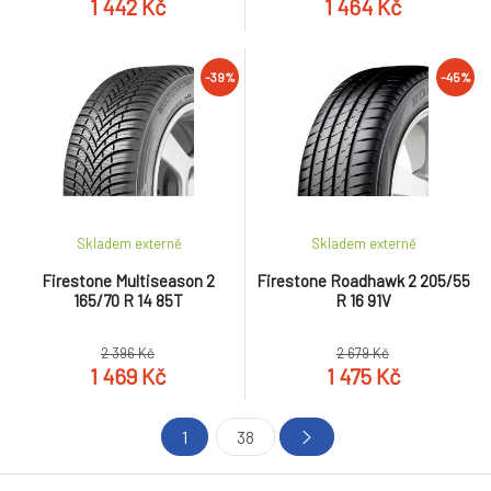
1 442 Kč
1 464 Kč
-39%
-45%
Skladem externě
Skladem externě
Firestone Multiseason 2
Firestone Roadhawk 2 205/55
165/70 R 14 85T
R 16 91V
2 396 Kč
2 679 Kč
1 469 Kč
1 475 Kč
1
38