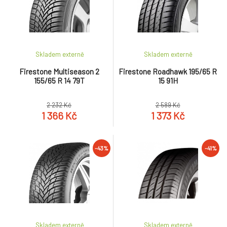
Skladem externě
Skladem externě
Firestone Multiseason 2
Firestone Roadhawk 195/65 R
155/65 R 14 79T
15 91H
2 232 Kč
2 589 Kč
1 366 Kč
1 373 Kč
-43%
-41%
Skladem externě
Skladem externě