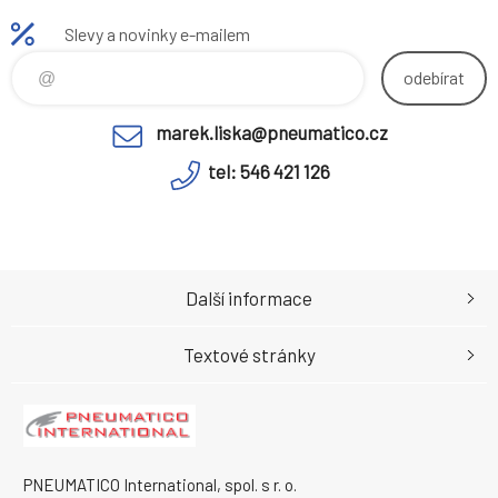
Slevy a novinky e-mailem
odebírat
marek.liska@pneumatico.cz
tel: 546 421 126
Další informace
Textové stránky
PNEUMATICO International, spol. s r. o.