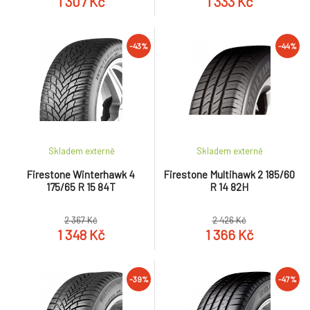
1 307 Kč
1 333 Kč
-43%
-44%
Skladem externě
Skladem externě
Firestone Winterhawk 4
Firestone Multihawk 2 185/60
175/65 R 15 84T
R 14 82H
2 367 Kč
2 426 Kč
1 348 Kč
1 366 Kč
-39%
-47%