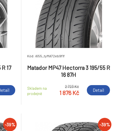
Kód: i655_tyMA72eb9f1f
 R 17
Matador MP47 Hectorra 3 195/55 R
16 87H
2 723 Kč
Skladem na
etail
Detail
1 876 Kč
prodejně
-39%
-39%