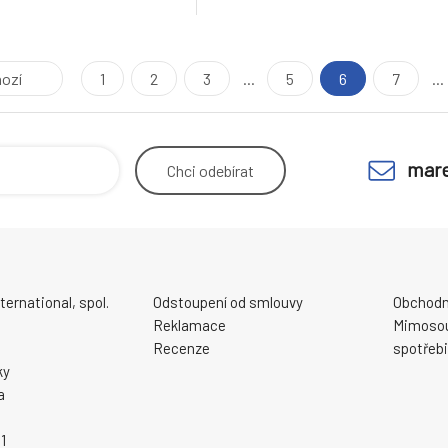
ozí
1
2
3
...
5
6
7
...
mare
Chci
odebírat
ernational, spol.
Odstoupení od smlouvy
Obchodn
Reklamace
Mimosou
Recenze
spotřebi
ky
a
1