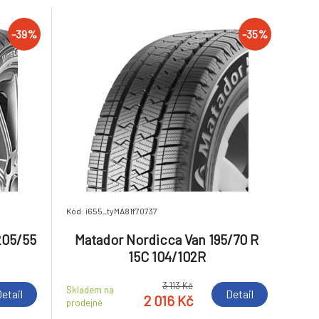
-39%
-35%
Kód: i655_tyMA81f70737
205/55
Matador Nordicca Van 195/70 R
15C 104/102R
3 113 Kč
Skladem na
etail
Detail
2 016 Kč
prodejně