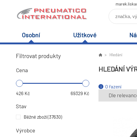
marek.lisk
Osobní
Užitkové
Ná
Filtrovat produkty
Hledání
HLEDÁNÍ VÝ
Cena
O řazení
426
Kč
69329
Kč
Dle relevanc
Stav
Běžné zboží
(37630)
Výrobce