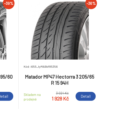
-39%
-36%
Kód: i655_tyMA9bf85356
195/60
Matador MP47 Hectorra 3 205/65
R 15 94H
3 024 Kč
Skladem na
etail
Detail
1 928 Kč
prodejně