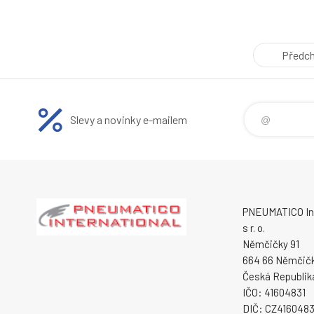
Předch
Slevy a novinky e-mailem
PNEUMATICO Int
s r. o.
Němčičky 91
664 66 Němčič
Česká Republik
IČO: 41604831
DIČ: CZ4160483