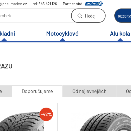
a@pneumatico.cz
tel: 546 421 126
Partner sítě
Hledej
REZERV
kladní
Motocyklové
Alu kola
RAZU
e
Doporučujeme
Od nejlevnějších
Od
-42%