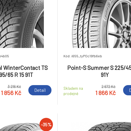
e4b05
Kód: i655_tyPOc19fb6eb
l WinterContact TS
Point-S Summer S 225/45
95/65 R 15 91T
91Y
3 216 Kč
2 672 Kč
Skladem na
Detail
D
1 856 Kč
1 866 Kč
prodejně
-35%