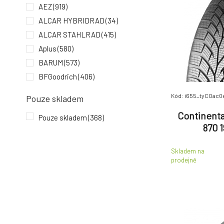
AEZ
(919)
ALCAR HYBRIDRAD
(34)
ALCAR STAHLRAD
(415)
Aplus
(580)
BARUM
(573)
BFGoodrich
(406)
Bridgestone
(2083)
Kód: i655_tyCOac0
Pouze skladem
CONTINENTAL
(3331)
Continenta
Pouze skladem
(368)
Cooper
(475)
870 1
Debica
(117)
DEZENT
(2832)
Skladem na
prodejně
DOTZ
(620)
Dunlop
(1240)
Falken
(602)
Firestone
(453)
Fulda
(320)