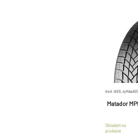
Uniroyal
(317)
Vredestein
(568)
Yokohama
(1097)
Kód: i655_tyMAa90
Matador MP9
Skladem na
prodejně