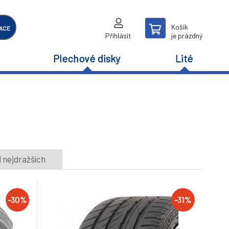
Košík
ACE
Přihlásit
je prázdný
Plechové disky
Lité
 nejdražších
-30%
-31%