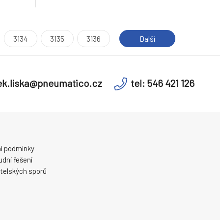
3134
3135
3136
Další
k.liska@pneumatico.cz
tel: 546 421 126
í podmínky
dní řešení
telských sporů