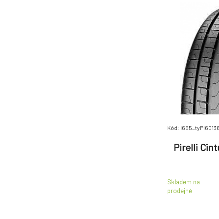
Metzeler
(436)
Michelin
(2813)
Mitas
(293)
Nexen
(1385)
Nokian
(684)
Petlas
(235)
Pirelli
(2874)
Pneu Vraník
(231)
POINTS
(167)
Kód: i655_tyPI6013
Riken
(228)
Royal Black
(107)
Pirelli Cin
Sailun
(760)
Sava
(264)
Skladem na
Sebring
(317)
prodejně
Semperit
(500)
Toyo
(88)