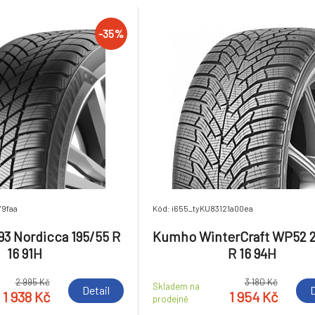
-35%
79faa
Kód: i655_tyKU83121a00ea
3 Nordicca 195/55 R
Kumho WinterCraft WP52 
16 91H
R 16 94H
2 995 Kč
3 180 Kč
Skladem na
Detail
D
1 938 Kč
1 954 Kč
prodejně