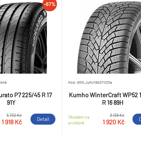
-67%
6b46
Kód: i655_tyKU19b371231a
turato P7 225/45 R 17
Kumho WinterCraft WP52 
91Y
R 16 89H
5 732 Kč
3 139 Kč
Skladem na
Detail
D
1 918 Kč
1 920 Kč
prodejně