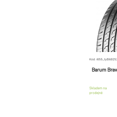
Giti
(205)
Goldline
(182)
Goodyear
(1835)
Gripmax
(326)
GT Radial
(188)
Hankook
(2186)
Heidenau
(342)
Hifly
(44)
Kód: i655_tyBA925
Imperial
(251)
Barum Bravu
Kleber
(637)
Kormoran
(203)
Kumho
(1119)
Skladem na
Lassa
(392)
prodejně
Laufenn
(419)
Matador
(432)
Maxxis
(505)