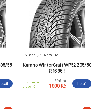
Kód: i655_tyKU12e395beb5
195/55
Kumho WinterCraft WP52 205/60
R 16 96H
3 146 Kč
Skladem na
etail
Detail
1 909 Kč
prodejně