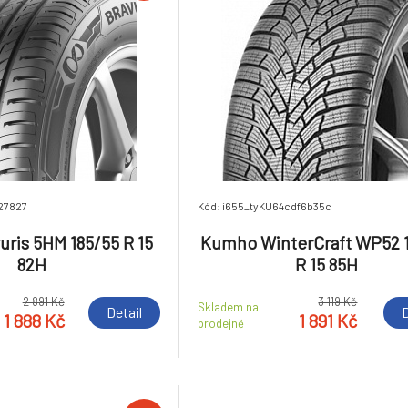
27827
Kód: i655_tyKU64cdf6b35c
ris 5HM 185/55 R 15
Kumho WinterCraft WP52 
82H
R 15 85H
2 891 Kč
3 119 Kč
Skladem na
Detail
D
1 888 Kč
1 891 Kč
prodejně