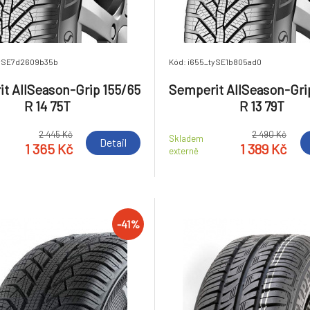
tySE7d2609b35b
Kód: i655_tySE1b805ad0
t AllSeason-Grip 155/65
Semperit AllSeason-Gri
R 14 75T
R 13 79T
2 445 Kč
2 490 Kč
Skladem
Detail
1 365 Kč
1 389 Kč
externě
-41%