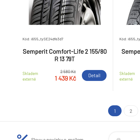
Kód: i655_tySE24dfe3d7
Kód: i655_t
Semperit Comfort-Life 2 155/80
Semper
R 13 79T
2 580 Kč
Skladem
Skladem
Detail
1 439 Kč
externě
externě
1
2
Slevy a novinky e-mailem