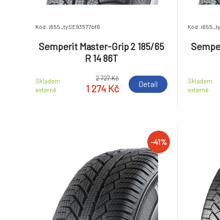
Kód: i655_tySE93577bf6
Kód: i655_
Semperit Master-Grip 2 185/65
Semper
R 14 86T
2 727 Kč
Skladem
Skladem
Detail
1 274 Kč
externě
externě
-41%