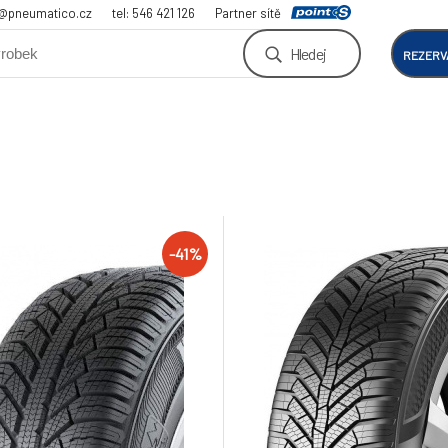
a@pneumatico.cz
tel: 546 421 126
Partner sítě
Hledej
REZERV
-41%