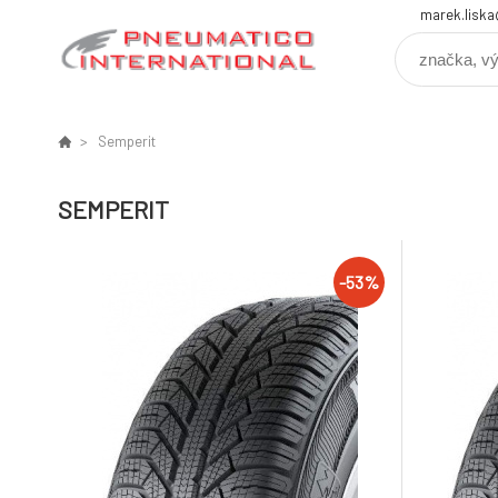
marek.lisk
Semperit
SEMPERIT
-53%