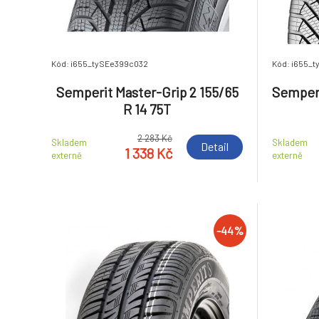
Kód: i655_tySEe399c032
Kód: i655_
Semperit Master-Grip 2 155/65
Semperi
R 14 75T
2 283 Kč
Skladem
Skladem
Detail
1 338 Kč
externě
externě
-44%