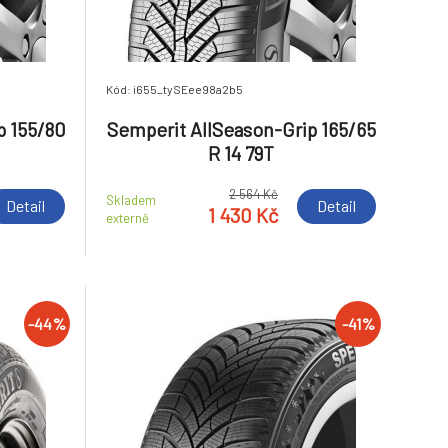
Kód: i655_tySEee98a2b5
p 155/80
Semperit AllSeason-Grip 165/65
R 14 79T
2 564 Kč
Skladem
Detail
Detail
1 430 Kč
externě
-44%
-41%