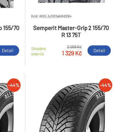
Kód: i655_tySE0ab8d264
p 155/70
Semperit Master-Grip 2 155/70
R 13 75T
2 268 Kč
Skladem
Detail
Detail
1 329 Kč
externě
-44%
-44%