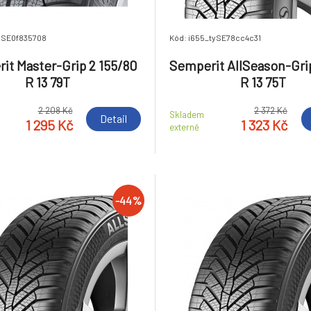
tySE0f835708
Kód: i655_tySE78cc4c31
it Master-Grip 2 155/80
Semperit AllSeason-Gri
R 13 79T
R 13 75T
2 208 Kč
2 372 Kč
Skladem
Detail
1 295 Kč
1 323 Kč
externě
-44%