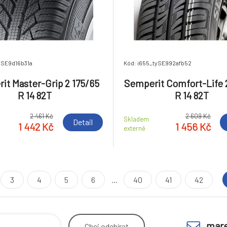
ySE9d16b31a
Kód: i655_tySE992afb52
it Master-Grip 2 175/65
Semperit Comfort-Life 
R 14 82T
R 14 82T
2 461 Kč
2 609 Kč
Skladem
Detail
1 442 Kč
1 456 Kč
externě
3
4
5
6
...
40
41
42
mare
Chci
odebírat