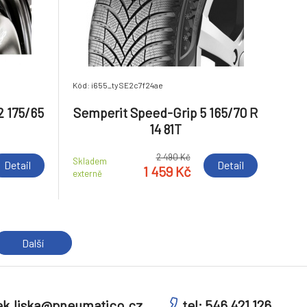
Kód: i655_tySE2c7f24ae
2 175/65
Semperit Speed-Grip 5 165/70 R
14 81T
2 490 Kč
Skladem
Detail
Detail
1 459 Kč
externě
Další
k.liska@pneumatico.cz
tel: 546 421 126