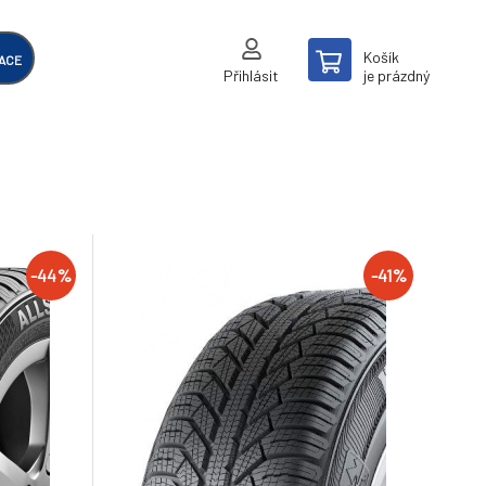
Košík
ACE
Přihlásit
je prázdný
-44%
-41%